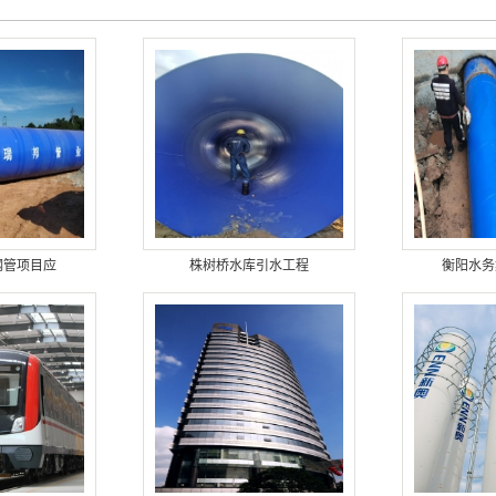
钢管项目应
株树桥水库引水工程
衡阳水务