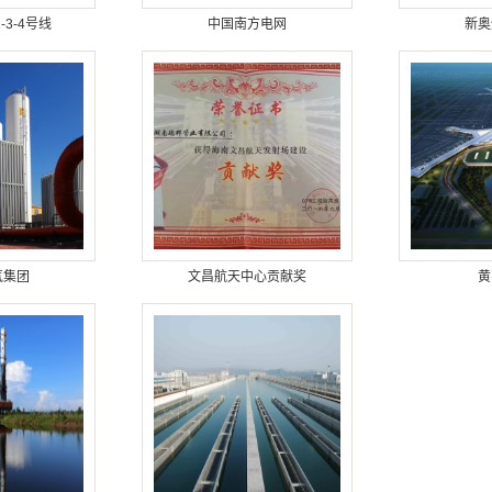
-3-4号线
中国南方电网
新奥
气集团
文昌航天中心贡献奖
黄